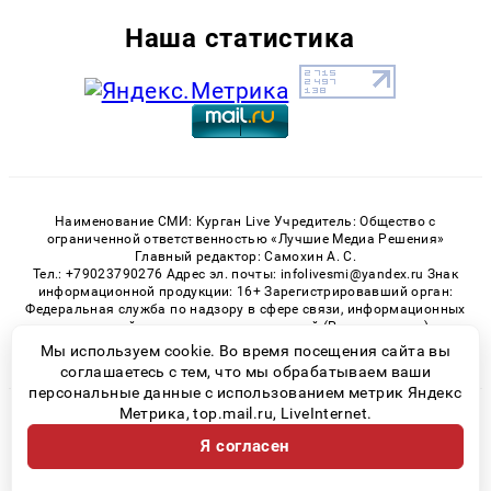
Наша статистика
Наименование СМИ: Курган Live Учредитель: Общество с
ограниченной ответственностью «Лучшие Медиа Решения»
Главный редактор: Самохин А. С.
Тел.: +79023790276 Адрес эл. почты: infolivesmi@yandex.ru Знак
информационной продукции: 16+ Зарегистрировавший орган:
Федеральная служба по надзору в сфере связи, информационных
технологий и массовых коммуникаций (Роскомнадзор)
Регистрационный номер СМИ ЭЛ № ФС 77 - 82535 от 21.01.2022
Мы используем cookie. Во время посещения сайта вы
соглашаетесь с тем, что мы обрабатываем ваши
персональные данные с использованием метрик Яндекс
Метрика, top.mail.ru, LiveInternet.
© 2026 «Kurgan-Live» | Все права защищены
Я согласен
Возрастная категория сайта 16+
Политика конфиденциальности