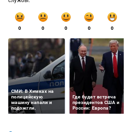
службы.
0
0
0
0
0
СМИ: В Химках на
полицейскую
Где будет встреча
машину напали и
президентов США и
подожгли.
России: Европа?