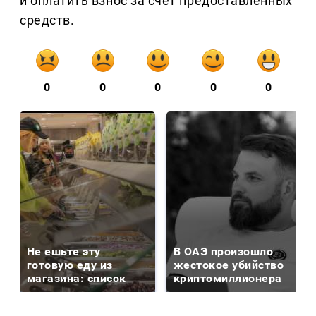
и оплатить взнос за счет предоставленных
средств.
0
0
0
0
0
Не ешьте эту
В ОАЭ произошло
готовую еду из
жестокое убийство
магазина: список
криптомиллионера