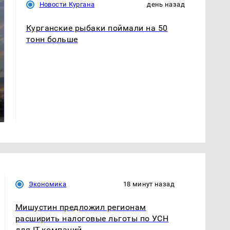
Новости Кургана
день назад
Курганские рыбаки поймали на 50
тонн больше
СМИ: В Химках на
полицейскую
В магазинах России
машину напали и
ажиотаж из-за этого
подожгли.
продукта: что купить?
Экономика
18 минут назад
Мишустин предложил регионам
расширить налоговые льготы по УСН
для IT-компаний