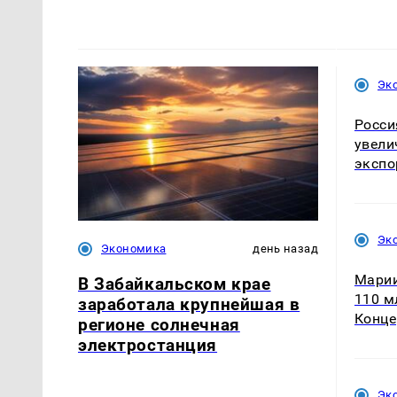
Эк
Росси
увели
экспо
Эк
Экономика
день назад
Марии
В Забайкальском крае
110 м
заработала крупнейшая в
Конце
регионе солнечная
электростанция
Эк