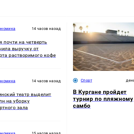
ономика
14 часов назад
я почти на четверть
чила выручку от
рта растворимого кофе
Спорт
ден
ономика
14 часов назад
В Кургане пройдет
нский театр выделит
турнир по пляжному
лн на уборку
самбо
ртного зала
ономика
15 часов назад