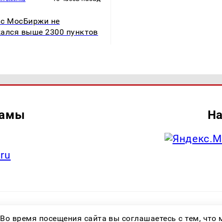
с МосБиржи не
ался выше 2300 пунктов
ламы
На
.ru
итель: Общество с ограниченной ответственностью «Лучшие Медиа Реше
 Во время посещения сайта вы соглашаетесь с тем, чт
.ru Знак информационной продукции: 16+ Зарегистрировавший орган: Феде