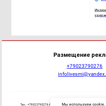
Индек
удерж
Размещение рек
+79023790276
infolivesmi@yandex
Наименование СМИ: Курган Live Учред
Мы используем cookie.
Тел.: +79023790276 Адрес эл. почты: infolivesmi@yandex