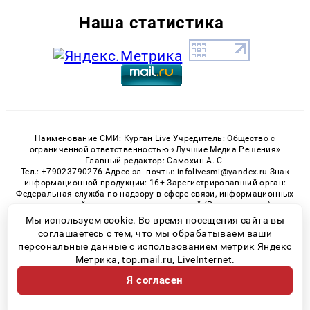
Наша статистика
Наименование СМИ: Курган Live Учредитель: Общество с
ограниченной ответственностью «Лучшие Медиа Решения»
Главный редактор: Самохин А. С.
Тел.: +79023790276 Адрес эл. почты: infolivesmi@yandex.ru Знак
информационной продукции: 16+ Зарегистрировавший орган:
Федеральная служба по надзору в сфере связи, информационных
технологий и массовых коммуникаций (Роскомнадзор)
Регистрационный номер СМИ ЭЛ № ФС 77 - 82535 от 21.01.2022
Мы используем cookie. Во время посещения сайта вы
соглашаетесь с тем, что мы обрабатываем ваши
персональные данные с использованием метрик Яндекс
Метрика, top.mail.ru, LiveInternet.
© 2026 «Kurgan-Live» | Все права защищены
Я согласен
Возрастная категория сайта 16+
Политика конфиденциальности