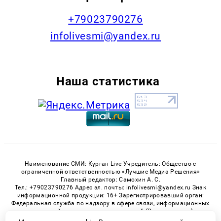
+79023790276
infolivesmi@yandex.ru
Наша статистика
Наименование СМИ: Курган Live Учредитель: Общество с
ограниченной ответственностью «Лучшие Медиа Решения»
Главный редактор: Самохин А. С.
Тел.: +79023790276 Адрес эл. почты: infolivesmi@yandex.ru Знак
информационной продукции: 16+ Зарегистрировавший орган:
Федеральная служба по надзору в сфере связи, информационных
технологий и массовых коммуникаций (Роскомнадзор)
Регистрационный номер СМИ ЭЛ № ФС 77 - 82535 от 21.01.2022