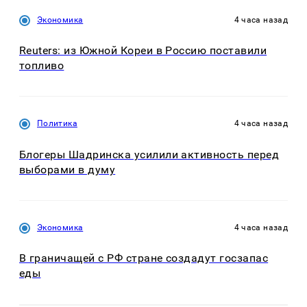
Экономика
4 часа назад
Reuters: из Южной Кореи в Россию поставили
топливо
Политика
4 часа назад
Блогеры Шадринска усилили активность перед
выборами в думу
Экономика
4 часа назад
В граничащей с РФ стране создадут госзапас
еды