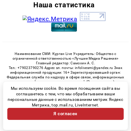
Наша статистика
Наименование СМИ: Курган Live Учредитель: Общество с
ограниченной ответственностью «Лучшие Медиа Решения»
Главный редактор: Самохин А. С.
Тел.: +79023790276 Адрес эл. почты: infolivesmi@yandex.ru Знак
информационной продукции: 16+ Зарегистрировавший орган:
Федеральная служба по надзору в сфере связи, информационных
технологий и массовых коммуникаций (Роскомнадзор)
Регистрационный номер СМИ ЭЛ № ФС 77 - 82535 от 21.01.2022
Мы используем cookie. Во время посещения сайта вы
соглашаетесь с тем, что мы обрабатываем ваши
персональные данные с использованием метрик Яндекс
Метрика, top.mail.ru, LiveInternet.
© 2026 «Kurgan-Live» | Все права защищены
Я согласен
Возрастная категория сайта 16+
Политика конфиденциальности