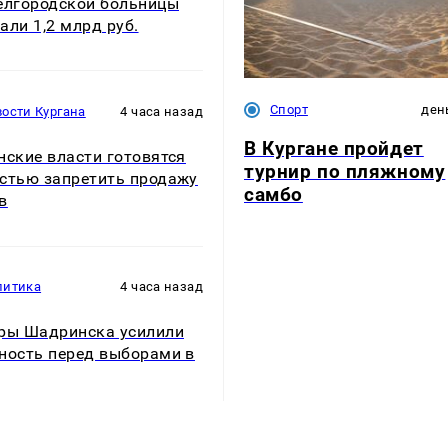
елгородской больницы
али 1,2 млрд руб.
Спорт
ден
ости Кургана
4 часа назад
В Кургане пройдет
нские власти готовятся
турнир по пляжному
стью запретить продажу
самбо
в
литика
4 часа назад
ры Шадринска усилили
ность перед выборами в