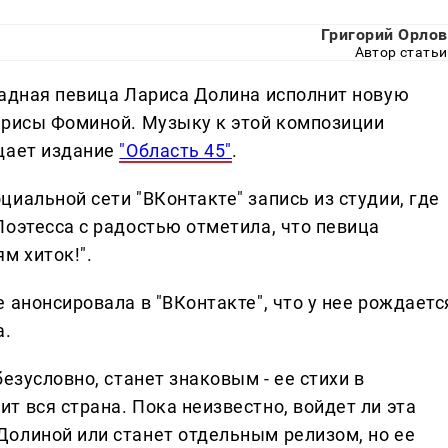
Григорий Орлов
Автор статьи
радная певица Лариса Долина исполнит новую
арисы Фоминой. Музыку к этой композиции
щает издание
"Область 45"
.
иальной сети "ВКонтакте" запись из студии, где
Поэтесса с радостью отметила, что певица
м хиток!".
 анонсировала в "ВКонтакте", что у нее рождаетс
а.
езусловно, станет знаковым - ее стихи в
 вся страна. Пока неизвестно, войдет ли эта
олиной или станет отдельным релизом, но ее