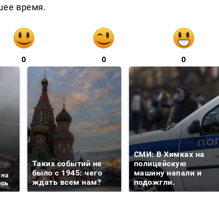
шее время.
0
0
0
СМИ: В Химках на
Таких событий не
полицейскую
было с 1945: чего
машину напали и
 на
ждать всем нам?
подожгли.
есь