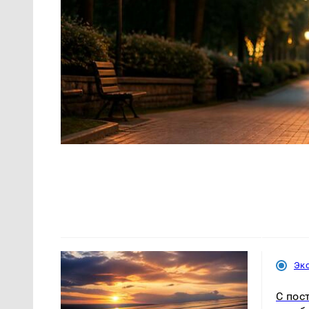
Эк
С пос