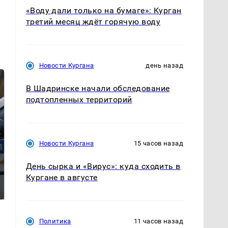
«Воду дали только на бумаге»: Курган
третий месяц ждёт горячую воду
Новости Кургана
день назад
В Шадринске начали обследование
подтопленных территорий
Новости Кургана
15 часов назад
День сырка и «Вирус»: куда сходить в
Где будет встреча
Такую зиму в России
Кургане в августе
президентов США и
никто не ждал: как
России: Европа?
так?!
Политика
11 часов назад