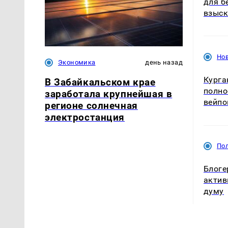
для б
взыск
Нов
Экономика
день назад
Курга
В Забайкальском крае
полно
заработала крупнейшая в
вейпо
регионе солнечная
электростанция
По
Блоге
актив
думу