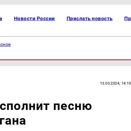
а
Новости России
Прислать новость
Пр
есное
13.03.2024, 14:15
исполнит песню
гана