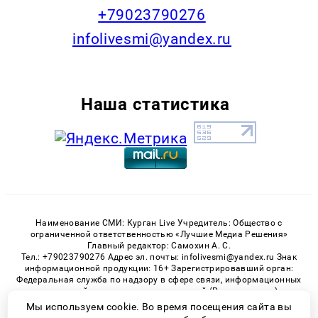
+79023790276
infolivesmi@yandex.ru
Наша статистика
Наименование СМИ: Курган Live Учредитель: Общество с
ограниченной ответственностью «Лучшие Медиа Решения»
Главный редактор: Самохин А. С.
Тел.: +79023790276 Адрес эл. почты: infolivesmi@yandex.ru Знак
информационной продукции: 16+ Зарегистрировавший орган:
Федеральная служба по надзору в сфере связи, информационных
технологий и массовых коммуникаций (Роскомнадзор)
Регистрационный номер СМИ ЭЛ № ФС 77 - 82535 от 21.01.2022
Мы используем cookie. Во время посещения сайта вы