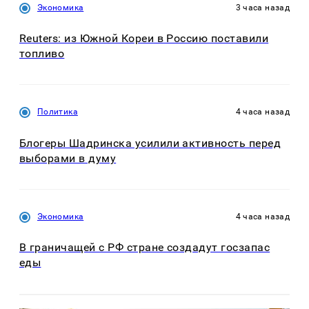
Экономика
3 часа назад
Reuters: из Южной Кореи в Россию поставили
топливо
Политика
4 часа назад
Блогеры Шадринска усилили активность перед
выборами в думу
Экономика
4 часа назад
В граничащей с РФ стране создадут госзапас
еды