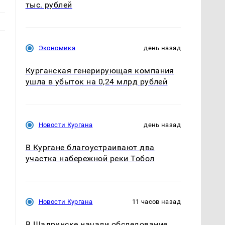
тыс. рублей
Экономика
день назад
Курганская генерирующая компания
ушла в убыток на 0,24 млрд рублей
Новости Кургана
день назад
В Кургане благоустраивают два
участка набережной реки Тобол
Новости Кургана
11 часов назад
В Шадринске начали обследование