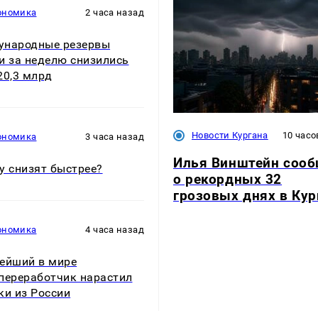
ономика
2 часа назад
ународные резервы
и за неделю снизились
20,3 млрд
Новости Кургана
10 часо
ономика
3 часа назад
Илья Винштейн соо
у снизят быстрее?
о рекордных 32
грозовых днях в Кур
ономика
4 часа назад
ейший в мире
переработчик нарастил
ки из России