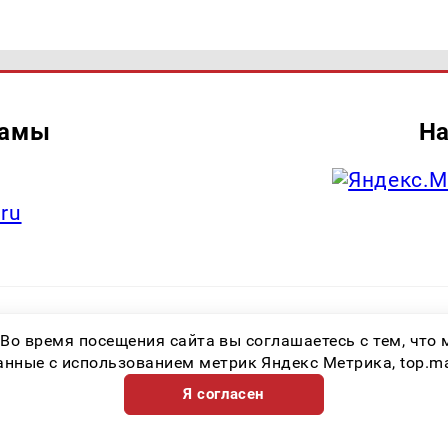
ламы
На
.ru
итель: Общество с ограниченной ответственностью «Лучшие Медиа Реше
 Во время посещения сайта вы соглашаетесь с тем, чт
.ru Знак информационной продукции: 16+ Зарегистрировавший орган: Феде
х коммуникаций (Роскомнадзор) Регистрационный номер СМИ ЭЛ № ФС 77 
ные с использованием метрик Яндекс Метрика, top.mail.
Я согласен
Возрастная категория сайта 16+