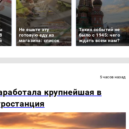
ы
Не ешьте эту
Таких событий не
8
готовую еду из
было с 1945: чего
й
магазина: список
ждать всем нам?
5 часов назад
аработала крупнейшая в
тростанция