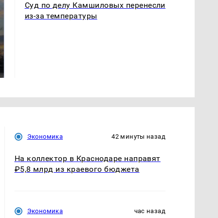
Суд по делу Камшиловых перенесли
из-за температуры
СМИ: В Химках на
полицейскую
В магазинах России
машину напали и
ажиотаж из-за этого
подожгли.
продукта: что купить?
Экономика
42 минуты назад
На коллектор в Краснодаре направят
₽5,8 млрд из краевого бюджета
Экономика
час назад