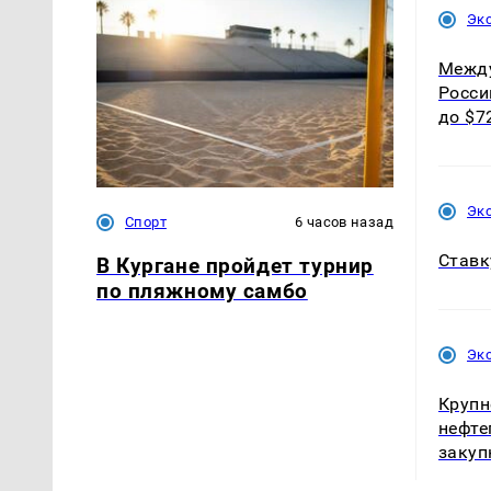
Эк
Межд
Росси
до $7
Эк
Спорт
6 часов назад
Ставк
В Кургане пройдет турнир
по пляжному самбо
Эк
Крупн
нефте
закуп