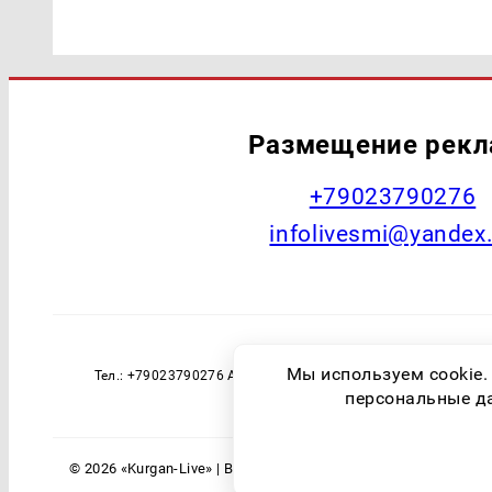
Размещение рек
+79023790276
infolivesmi@yandex
Наименование СМИ: Курган Live Учред
Мы используем cookie.
Тел.: +79023790276 Адрес эл. почты: infolivesmi@yandex
технологий и массовы
персональные дан
© 2026 «Kurgan-Live» | Все права защищены