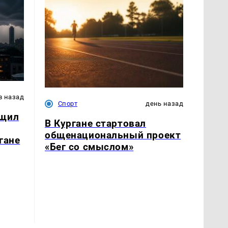
в назад
Спорт
день назад
бщил
В Кургане стартовал
общенациональный проект
гане
«Бег со смыслом»