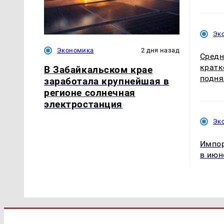
Эк
Экономика
2 дня назад
Средн
крат
В Забайкальском крае
подня
заработала крупнейшая в
регионе солнечная
электростанция
Эк
Импор
в июн