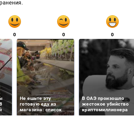
ранения.
0
0
0
ы
Не ешьте эту
В ОАЭ произошло
8
готовую еду из
жестокое убийство
й
магазина: список
криптомиллионера