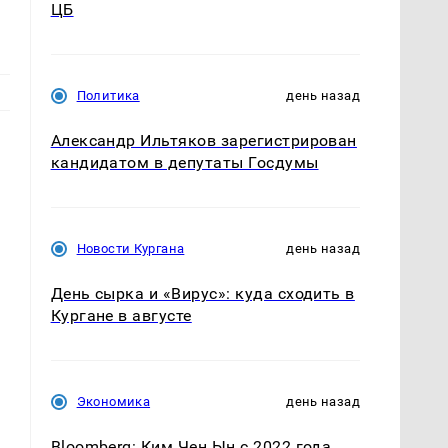
ЦБ
Политика
день назад
Александр Ильтяков зарегистрирован
и
кандидатом в депутаты Госдумы
Новости Кургана
день назад
День сырка и «Вирус»: куда сходить в
Кургане в августе
Экономика
день назад
Bloomberg: Ким Чен Ын с 2022 года