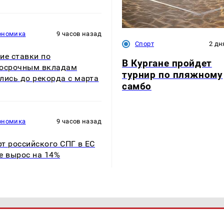
ономика
9 часов назад
Спорт
2 дн
ие ставки по
В Кургане пройдет
косрочным вкладам
турнир по пляжному
лись до рекорда с марта
самбо
ономика
9 часов назад
т российского СПГ в ЕС
е вырос на 14%