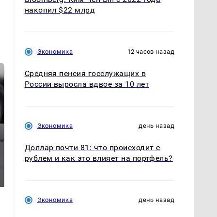
накопил $22 млрд
Экономика
12 часов назад
Средняя пенсия госслужащих в
России выросла вдвое за 10 лет
Экономика
день назад
Доллар почти 81: что происходит с
рублем и как это влияет на портфель?
Таких событий не
Все новости по
было с 1945: чего
падению вертолета на
ждать всем нам?
Кавказе: читать здесь
Экономика
день назад