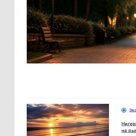
Эк
Нигер
на ры