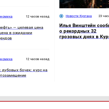
Новости Кургана
23 час
ономика
12 часов назад
Илья Винштейн соо
ефть» — целевая цена
о рекордных 32
ена в ожидании
грозовых днях в Кур
дендов
ономика
12 часов назад
 дубовых бочек: курс на
ртозамещение