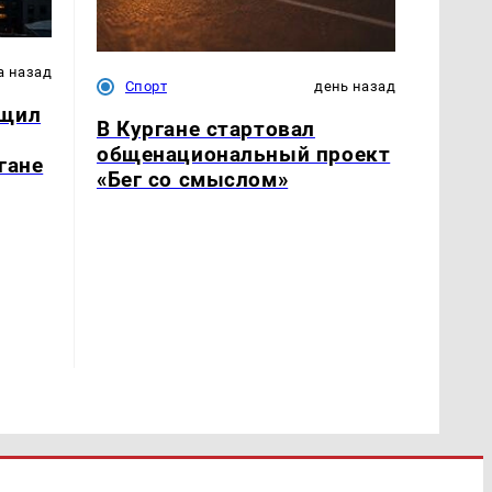
а назад
Спорт
день назад
бщил
В Кургане стартовал
общенациональный проект
гане
«Бег со смыслом»