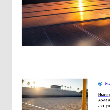
Эк
Импор
Арави
лет у