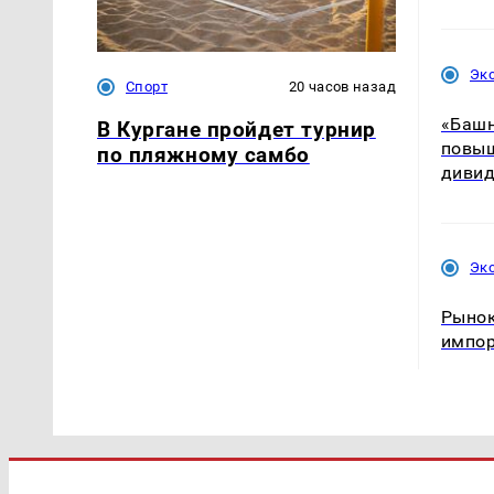
Эк
Спорт
20 часов назад
«Башн
В Кургане пройдет турнир
повыш
по пляжному самбо
диви
Эк
Рынок
импо