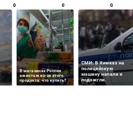
0
0
0
СМИ: В Химках на
е
полицейскую
В магазинах России
о
машину напали и
ажиотаж из-за этого
подожгли.
продукта: что купить?