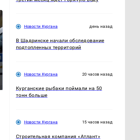
Новости Кургана
день назад
В Шадринске начали обследование
подтопленных территорий
Где будет встреча
Такую зиму в России
Новости Кургана
20 часов назад
президентов США и
никто не ждал: как
России: Европа?
так?!
Курганские рыбаки поймали на 50
тонн больше
Новости Кургана
15 часов назад
Строительная компания «Атлант»