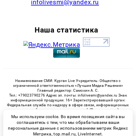
infolivesmi@yandex.ru
Наша статистика
Наименование СМИ: Курган Live Учредитель: Общество с
ограниченной ответственностью «Лучшие Медиа Решения»
Главный редактор: Самохин А. С.
Тел.: +79023790276 Адрес эл. почты: infolivesmi@yandex.ru Знак
информационной продукции: 16+ Зарегистрировавший орган:
Федеральная служба по надзору в сфере связи, информационных
технологий и массовых коммуникаций (Роскомнадзор)
Регистрационный номер СМИ ЭЛ № ФС 77 - 82535 от 21.01.2022
Мы используем cookie. Во время посещения сайта вы
соглашаетесь с тем, что мы обрабатываем ваши
персональные данные с использованием метрик Яндекс
Метрика, top.mail.ru, LiveInternet.
© 2026 «Kurgan-Live» | Все права защищены