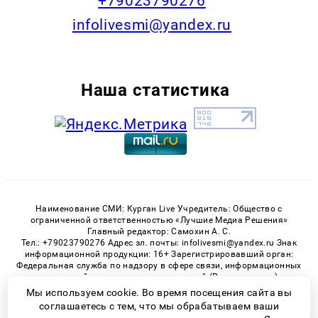
+79023790276
infolivesmi@yandex.ru
Наша статистика
Наименование СМИ: Курган Live Учредитель: Общество с
ограниченной ответственностью «Лучшие Медиа Решения»
Главный редактор: Самохин А. С.
Тел.: +79023790276 Адрес эл. почты: infolivesmi@yandex.ru Знак
информационной продукции: 16+ Зарегистрировавший орган:
Федеральная служба по надзору в сфере связи, информационных
технологий и массовых коммуникаций (Роскомнадзор)
Регистрационный номер СМИ ЭЛ № ФС 77 - 82535 от 21.01.2022
Мы используем cookie. Во время посещения сайта вы
соглашаетесь с тем, что мы обрабатываем ваши