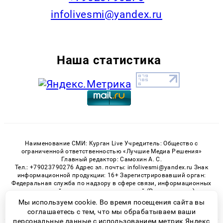
infolivesmi@yandex.ru
Наша статистика
Наименование СМИ: Курган Live Учредитель: Общество с
ограниченной ответственностью «Лучшие Медиа Решения»
Главный редактор: Самохин А. С.
Тел.: +79023790276 Адрес эл. почты: infolivesmi@yandex.ru Знак
информационной продукции: 16+ Зарегистрировавший орган:
Федеральная служба по надзору в сфере связи, информационных
технологий и массовых коммуникаций (Роскомнадзор)
Регистрационный номер СМИ ЭЛ № ФС 77 - 82535 от 21.01.2022
Мы используем cookie. Во время посещения сайта вы
соглашаетесь с тем, что мы обрабатываем ваши
персональные данные с использованием метрик Яндекс