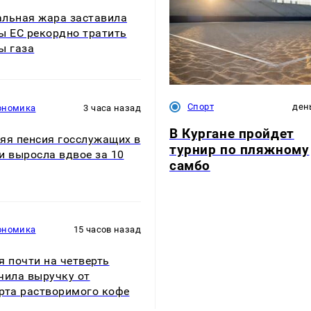
льная жара заставила
ы ЕС рекордно тратить
ы газа
Спорт
ден
ономика
3 часа назад
В Кургане пройдет
яя пенсия госслужащих в
турнир по пляжному
и выросла вдвое за 10
самбо
ономика
15 часов назад
я почти на четверть
чила выручку от
рта растворимого кофе