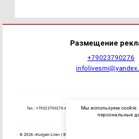
Размещение рек
+79023790276
infolivesmi@yandex
Наименование СМИ: Курган Live Учред
Мы используем cookie.
Тел.: +79023790276 Адрес эл. почты: infolivesmi@yandex
технологий и массовы
персональные дан
© 2026 «Kurgan-Live» | Все права защищены