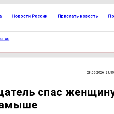
а
Новости России
Прислать новость
Пр
есное
28.06.2026, 21:50
атель спас женщин
ртамыше