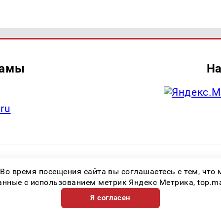
ламы
На
.ru
итель: Общество с ограниченной ответственностью «Лучшие Медиа Реше
 Во время посещения сайта вы соглашаетесь с тем, чт
.ru Знак информационной продукции: 16+ Зарегистрировавший орган: Феде
х коммуникаций (Роскомнадзор) Регистрационный номер СМИ ЭЛ № ФС 77 
ные с использованием метрик Яндекс Метрика, top.mail.
Я согласен
Возрастная категория сайта 16+