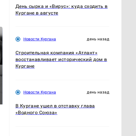
День сырка и «Вирус»: куда сходить в
Кургане в августе
Новости Кургана
день назад
Строительная компания «Атлант»
восстанавливает исторический дом в
Кургане
СМИ: В Химках на
полицейскую
В магазинах России
машину напали и
Новости Кургана
день назад
ажиотаж из-за этого
подожгли.
продукта: что купить?
В Кургане ушел в отставку глава
«Водного Союза»