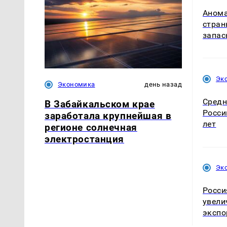
Анома
стран
запас
Эк
Экономика
день назад
Средн
В Забайкальском крае
Росси
заработала крупнейшая в
лет
регионе солнечная
электростанция
Эк
Росси
увели
экспо