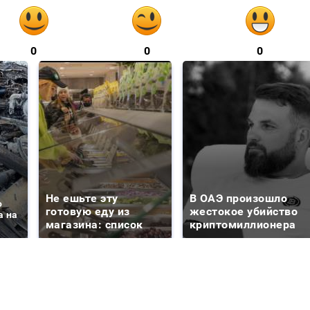
0
0
0
Не ешьте эту
В ОАЭ произошло
о
готовую еду из
жестокое убийство
а на
магазина: список
криптомиллионера