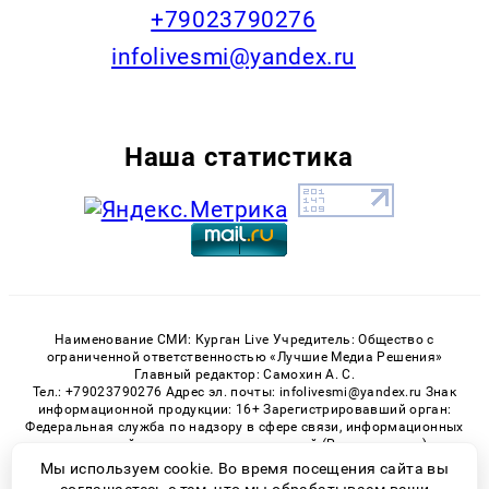
+79023790276
infolivesmi@yandex.ru
Наша статистика
Наименование СМИ: Курган Live Учредитель: Общество с
ограниченной ответственностью «Лучшие Медиа Решения»
Главный редактор: Самохин А. С.
Тел.: +79023790276 Адрес эл. почты: infolivesmi@yandex.ru Знак
информационной продукции: 16+ Зарегистрировавший орган:
Федеральная служба по надзору в сфере связи, информационных
технологий и массовых коммуникаций (Роскомнадзор)
Регистрационный номер СМИ ЭЛ № ФС 77 - 82535 от 21.01.2022
Мы используем cookie. Во время посещения сайта вы