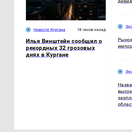
диви
Эк
Новости Кургана
18 часов назад
Рынок
Илья Винштейн сообщил о
импо
рекордных 32 грозовых
днях в Кургане
Эк
Назва
высок
зарпл
облас