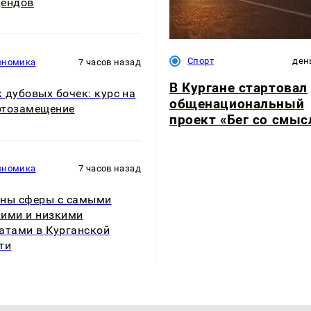
дендов
Спорт
ден
ономика
7 часов назад
В Кургане стартовал
 дубовых бочек: курс на
общенациональный
ртозамещение
проект «Бег со смы
ономика
7 часов назад
ны сферы с самыми
ими и низкими
атами в Курганской
ти