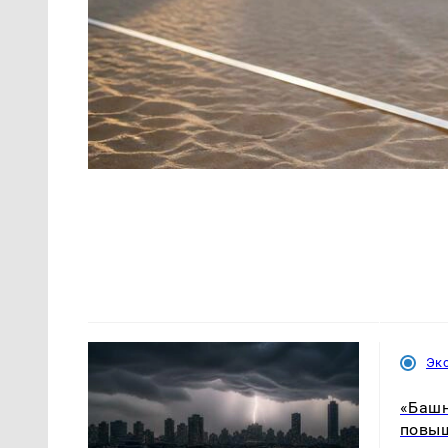
Эк
«Башн
повыш