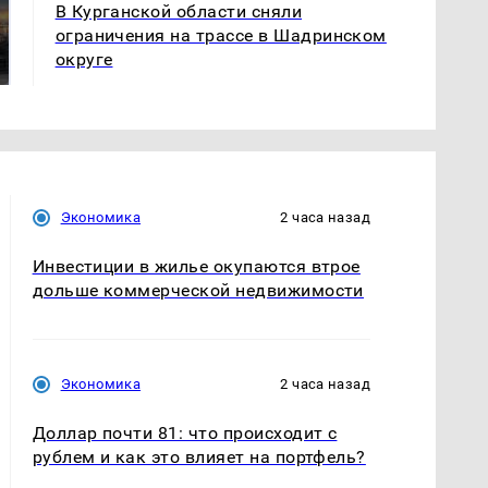
СМИ: В Химках на
В Курганской области сняли
полицейскую
В магазинах России
ограничения на трассе в Шадринском
машину напали и
ажиотаж из-за этого
округе
подожгли.
продукта: что купить?
Экономика
2 часа назад
Инвестиции в жилье окупаются втрое
дольше коммерческой недвижимости
Экономика
2 часа назад
Доллар почти 81: что происходит с
рублем и как это влияет на портфель?