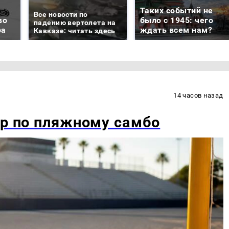
Таких событий не
Все новости по
во
было с 1945: чего
падению вертолета на
ра
ждать всем нам?
Кавказе: читать здесь
14 часов назад
ир по пляжному самбо