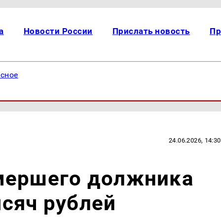
а
Новости России
Прислать новость
Пр
есное
24.06.2026, 14:30
мершего должника
сяч рублей