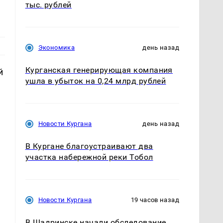
тыс. рублей
Экономика
день назад
Курганская генерирующая компания
й
ушла в убыток на 0,24 млрд рублей
Новости Кургана
день назад
В Кургане благоустраивают два
участка набережной реки Тобол
Новости Кургана
19 часов назад
В Шадринске начали обследование