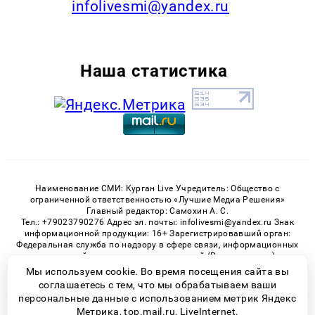
infolivesmi@yandex.ru
Наша статистика
Наименование СМИ: Курган Live Учредитель: Общество с
ограниченной ответственностью «Лучшие Медиа Решения»
Главный редактор: Самохин А. С.
Тел.: +79023790276 Адрес эл. почты: infolivesmi@yandex.ru Знак
информационной продукции: 16+ Зарегистрировавший орган:
Федеральная служба по надзору в сфере связи, информационных
технологий и массовых коммуникаций (Роскомнадзор)
Регистрационный номер СМИ ЭЛ № ФС 77 - 82535 от 21.01.2022
Мы используем cookie. Во время посещения сайта вы
соглашаетесь с тем, что мы обрабатываем ваши
персональные данные с использованием метрик Яндекс
Метрика, top.mail.ru, LiveInternet.