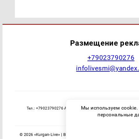
Размещение рек
+79023790276
infolivesmi@yandex
Наименование СМИ: Курган Live Учред
Мы используем cookie.
Тел.: +79023790276 Адрес эл. почты: infolivesmi@yandex
технологий и массовы
персональные дан
© 2026 «Kurgan-Live» | Все права защищены