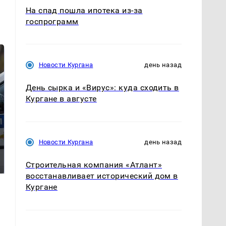
На спад пошла ипотека из-за
госпрограмм
Новости Кургана
день назад
День сырка и «Вирус»: куда сходить в
Кургане в августе
Новости Кургана
день назад
Где будет встреча
Такую зиму в России
президентов США и
никто не ждал: как
России: Европа?
так?!
Строительная компания «Атлант»
восстанавливает исторический дом в
Кургане