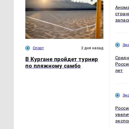
Анома
стран
запас
Эк
Спорт
2 дня назад
Средн
В Кургане пройдет турнир
Росси
по пляжному самбо
лет
Эк
Росси
увели
экспо