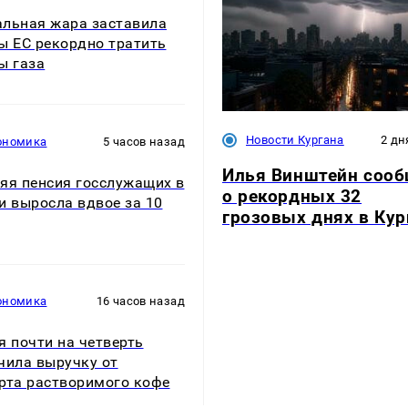
льная жара заставила
ы ЕС рекордно тратить
ы газа
Новости Кургана
2 дн
ономика
5 часов назад
Илья Винштейн соо
яя пенсия госслужащих в
о рекордных 32
и выросла вдвое за 10
грозовых днях в Кур
ономика
16 часов назад
я почти на четверть
чила выручку от
рта растворимого кофе