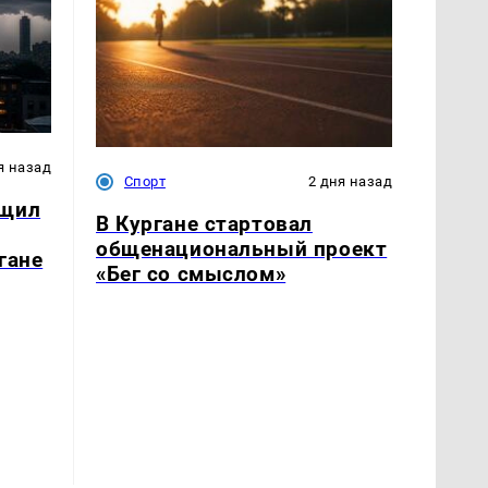
я назад
Спорт
2 дня назад
бщил
В Кургане стартовал
общенациональный проект
гане
«Бег со смыслом»