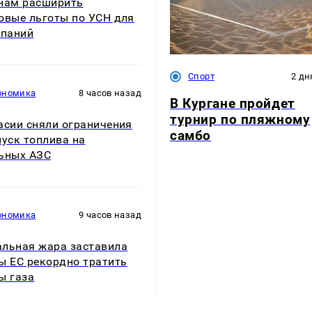
нам расширить
овые льготы по УСН для
мпаний
Спорт
2 дн
ономика
8 часов назад
В Кургане пройдет
турнир по пляжному
асии сняли ограничения
самбо
пуск топлива на
ьных АЗС
ономика
9 часов назад
льная жара заставила
ы ЕС рекордно тратить
ы газа