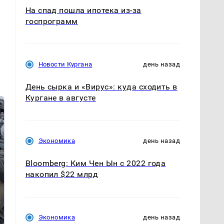
На спад пошла ипотека из-за
госпрограмм
Новости Кургана
день назад
День сырка и «Вирус»: куда сходить в
Кургане в августе
Экономика
день назад
Bloomberg: Ким Чен Ын с 2022 года
накопил $22 млрд
Не ешьте эту
В ОАЭ произошло
готовую еду из
жестокое убийство
магазина: список
криптомиллионера
Экономика
день назад