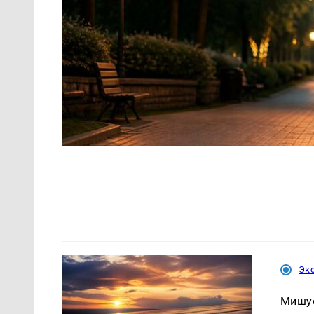
Эк
Мишу