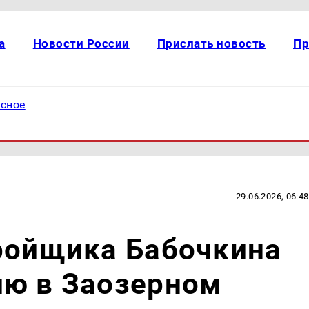
а
Новости России
Прислать новость
Пр
есное
29.06.2026, 06:48
тройщика Бабочкина
лю в Заозерном