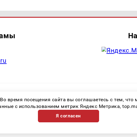
ламы
На
.ru
итель: Общество с ограниченной ответственностью «Лучшие Медиа Реше
 Во время посещения сайта вы соглашаетесь с тем, чт
.ru Знак информационной продукции: 16+ Зарегистрировавший орган: Феде
х коммуникаций (Роскомнадзор) Регистрационный номер СМИ ЭЛ № ФС 77 
ные с использованием метрик Яндекс Метрика, top.mail.
Я согласен
Возрастная категория сайта 16+