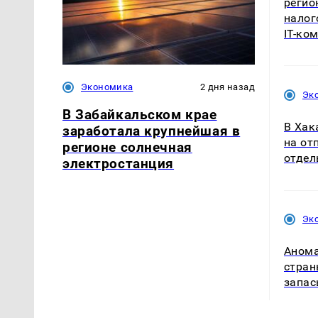
регио
налог
IT-ко
Экономика
2 дня назад
Эк
В Забайкальском крае
В Хак
заработала крупнейшая в
на от
регионе солнечная
отдел
электростанция
Эк
Анома
стран
запас