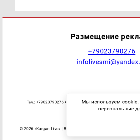
Размещение рек
+79023790276
infolivesmi@yandex
Наименование СМИ: Курган Live Учред
Мы используем cookie.
Тел.: +79023790276 Адрес эл. почты: infolivesmi@yandex
технологий и массовы
персональные дан
© 2026 «Kurgan-Live» | Все права защищены