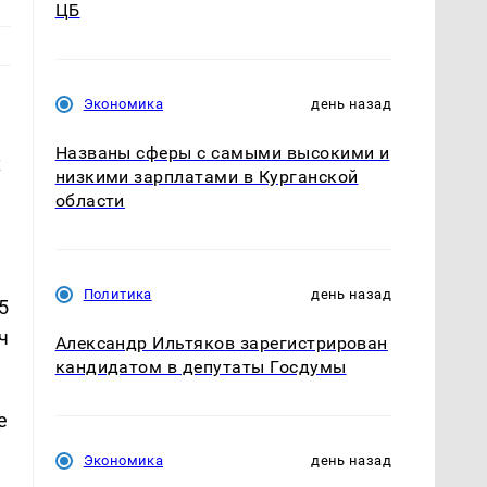
ЦБ
Экономика
день назад
ь
Названы сферы с самыми высокими и
х
низкими зарплатами в Курганской
области
Политика
день назад
5
ч
Александр Ильтяков зарегистрирован
кандидатом в депутаты Госдумы
е
Экономика
день назад