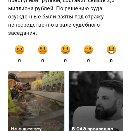
преступной группой, составил свыше 2,5
миллиона рублей. По решению суда
осужденные были взяты под стражу
непосредственно в зале судебного
заседания.
0
0
0
0
0
Не ешьте эту
В ОАЭ произошло