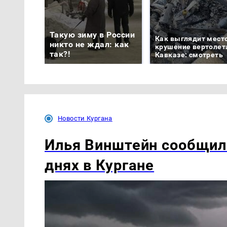
Такую зиму в России
Как выглядит мест
никто не ждал: как
крушение вертолет
так?!
Кавказе: смотреть
Новости Кургана
Илья Винштейн сообщил
днях в Кургане