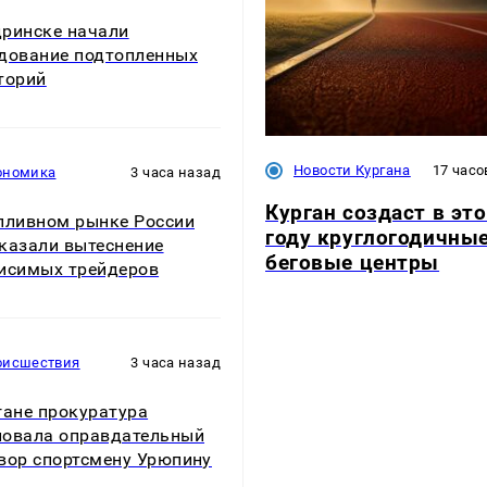
ринске начали
дование подтопленных
торий
Новости Кургана
17 часо
ономика
3 часа назад
Курган создаст в эт
пливном рынке России
году круглогодичны
казали вытеснение
беговые центры
исимых трейдеров
оисшествия
3 часа назад
гане прокуратура
овала оправдательный
вор спортсмену Урюпину