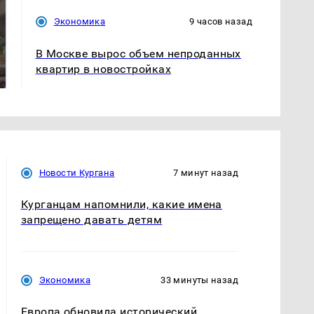
Экономика
9 часов назад
В ОАЭ произошло
В Москве вырос объем непроданных
Все новости по
жестокое убийство
падению вертолета на
квартир в новостройках
криптомиллионера
Кавказе: читать здесь
Новости Кургана
7 минут назад
Курганцам напомнили, какие имена
запрещено давать детям
Экономика
33 минуты назад
Европа обновила исторический