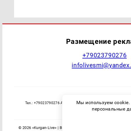
Размещение рек
+79023790276
infolivesmi@yandex
Наименование СМИ: Курган Live Учред
Мы используем cookie.
Тел.: +79023790276 Адрес эл. почты: infolivesmi@yandex
технологий и массовы
персональные дан
© 2026 «Kurgan-Live» | Все права защищены