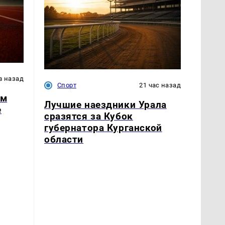
в назад
Спорт
21 час назад
ом
Лучшие наездники Урала
е
сразятся за Кубок
губернатора Курганской
области