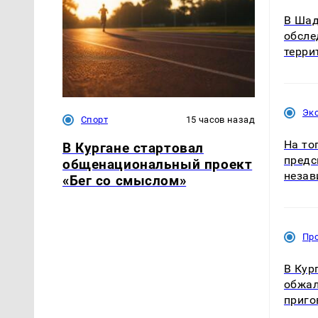
В Шад
обсле
терри
Эк
Спорт
15 часов назад
На то
В Кургане стартовал
предс
общенациональный проект
незав
«Бег со смыслом»
Пр
В Кур
обжал
приго