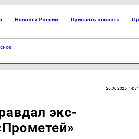
а
Новости России
Прислать новость
Пр
есное
26.06.2026, 14:34
правдал экс-
«Прометей»