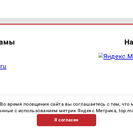
ламы
На
.ru
итель: Общество с ограниченной ответственностью «Лучшие Медиа Реше
 Во время посещения сайта вы соглашаетесь с тем, чт
.ru Знак информационной продукции: 16+ Зарегистрировавший орган: Феде
х коммуникаций (Роскомнадзор) Регистрационный номер СМИ ЭЛ № ФС 77 
ные с использованием метрик Яндекс Метрика, top.mail.
Я согласен
Возрастная категория сайта 16+