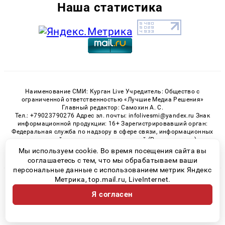
Наша статистика
Наименование СМИ: Курган Live Учредитель: Общество с
ограниченной ответственностью «Лучшие Медиа Решения»
Главный редактор: Самохин А. С.
Тел.: +79023790276 Адрес эл. почты: infolivesmi@yandex.ru Знак
информационной продукции: 16+ Зарегистрировавший орган:
Федеральная служба по надзору в сфере связи, информационных
технологий и массовых коммуникаций (Роскомнадзор)
Регистрационный номер СМИ ЭЛ № ФС 77 - 82535 от 21.01.2022
Мы используем cookie. Во время посещения сайта вы
соглашаетесь с тем, что мы обрабатываем ваши
персональные данные с использованием метрик Яндекс
Метрика, top.mail.ru, LiveInternet.
© 2026 «Kurgan-Live» | Все права защищены
Я согласен
Возрастная категория сайта 16+
Политика конфиденциальности