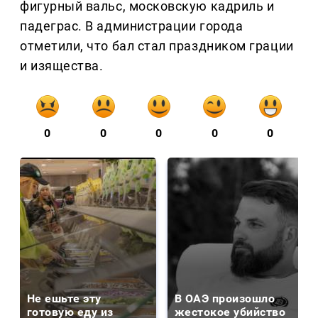
фигурный вальс, московскую кадриль и
падеграс. В администрации города
отметили, что бал стал праздником грации
и изящества.
0
0
0
0
0
Не ешьте эту
В ОАЭ произошло
готовую еду из
жестокое убийство