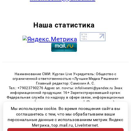
Наша статистика
Наименование СМИ: Курган Live Учредитель: Общество с
ограниченной ответственностью «Лучшие Медиа Решения»
Главный редактор: Самохин А. С.
Тел.: +79023790276 Адрес эл. почты: infolivesmi@yandex.ru Знак
информационной продукции: 16+ Зарегистрировавший орган:
Федеральная служба по надзору в сфере связи, информационных
технологий и массовых коммуникаций (Роскомнадзор)
Регистрационный номер СМИ ЭЛ № ФС 77 - 82535 от 21.01.2022
Мы используем cookie. Во время посещения сайта вы
соглашаетесь с тем, что мы обрабатываем ваши
персональные данные с использованием метрик Яндекс
Метрика, top.mail.ru, LiveInternet.
© 2026 «Kurgan-Live» | Все права защищены