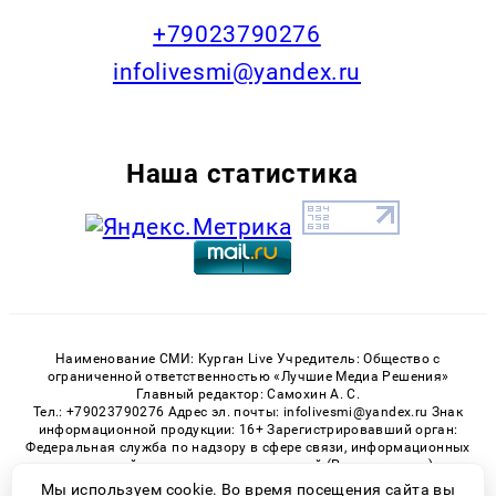
+79023790276
infolivesmi@yandex.ru
Наша статистика
Наименование СМИ: Курган Live Учредитель: Общество с
ограниченной ответственностью «Лучшие Медиа Решения»
Главный редактор: Самохин А. С.
Тел.: +79023790276 Адрес эл. почты: infolivesmi@yandex.ru Знак
информационной продукции: 16+ Зарегистрировавший орган:
Федеральная служба по надзору в сфере связи, информационных
технологий и массовых коммуникаций (Роскомнадзор)
Регистрационный номер СМИ ЭЛ № ФС 77 - 82535 от 21.01.2022
Мы используем cookie. Во время посещения сайта вы