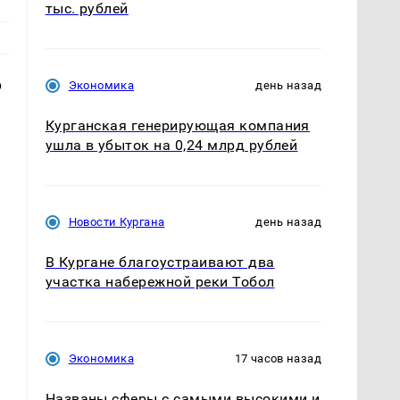
тыс. рублей
6
Экономика
день назад
Курганская генерирующая компания
ушла в убыток на 0,24 млрд рублей
Новости Кургана
день назад
В Кургане благоустраивают два
участка набережной реки Тобол
Экономика
17 часов назад
Названы сферы с самыми высокими и