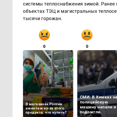
системы теплоснабжения зимой. Ранее
объектах ТЭЦ и магистральных теплосет
тысячи горожан.
0
0
СМИ: В Химках н
полицейскую
В магазинах России
машину напали и
ажиотаж из-за этого
подожгли.
продукта: что купить?