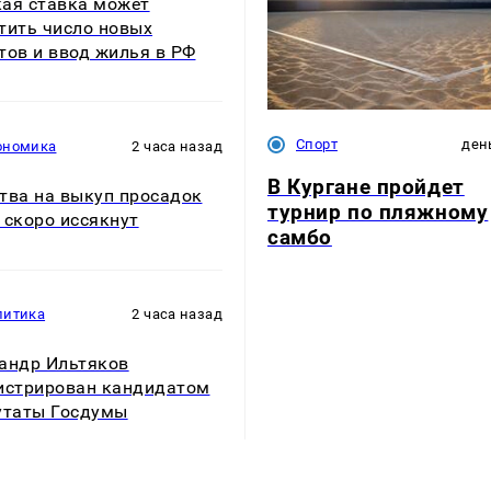
ая ставка может
тить число новых
тов и ввод жилья в РФ
Спорт
ден
ономика
2 часа назад
В Кургане пройдет
тва на выкуп просадок
турнир по пляжному
 скоро иссякнут
самбо
литика
2 часа назад
андр Ильтяков
истрирован кандидатом
утаты Госдумы