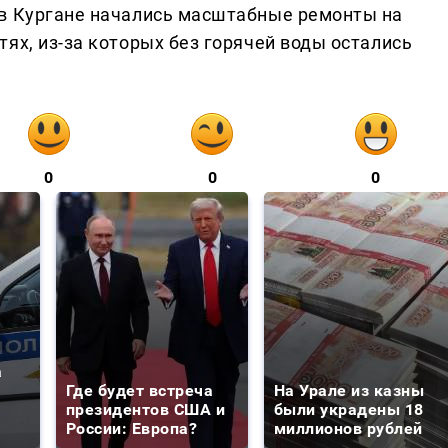
 в Кургане начались масштабные ремонты на
ях, из-за которых без горячей воды остались
0
0
0
а
Где будет встреча
На Урале из казны
президентов США и
были украдены 18
России: Европа?
миллионов рублей