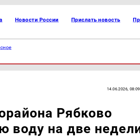
а
Новости России
Прислать новость
Пр
есное
14.06.2026, 08:09
орайона Рябково
ю воду на две недел