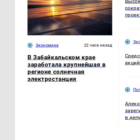
Высок
сокра
проек
Эк
Экономика
22 часа назад
Средс
В Забайкальском крае
акций
заработала крупнейшая в
регионе солнечная
электростанция
По
Алекс
зарег
в деп