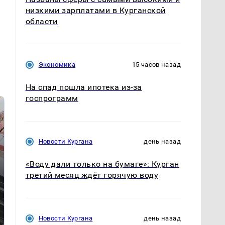
низкими зарплатами в Курганской
области
Экономика
15 часов назад
На спад пошла ипотека из-за
госпрограмм
Новости Кургана
день назад
«Воду дали только на бумаге»: Курган
третий месяц ждёт горячую воду
Такую зиму в России
Как выглядит место
никто не ждал: как
крушение вертолета на
так?!
Кавказе: смотреть
Новости Кургана
день назад