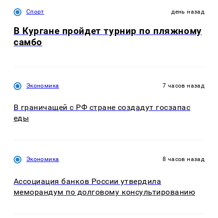
Спорт
день назад
В Кургане пройдет турнир по пляжному
самбо
Экономика
7 часов назад
В граничащей с РФ стране создадут госзапас
еды
Экономика
8 часов назад
Ассоциация банков России утвердила
меморандум по долговому консультированию