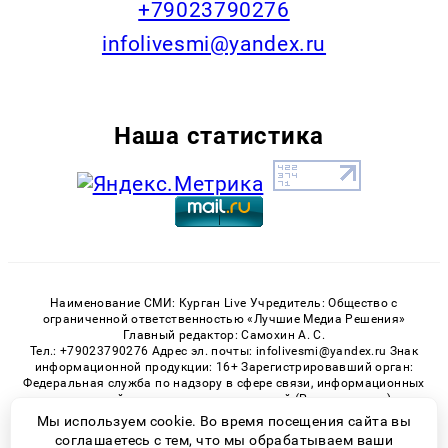
+79023790276
infolivesmi@yandex.ru
Наша статистика
Наименование СМИ: Курган Live Учредитель: Общество с
ограниченной ответственностью «Лучшие Медиа Решения»
Главный редактор: Самохин А. С.
Тел.: +79023790276 Адрес эл. почты: infolivesmi@yandex.ru Знак
информационной продукции: 16+ Зарегистрировавший орган:
Федеральная служба по надзору в сфере связи, информационных
технологий и массовых коммуникаций (Роскомнадзор)
Регистрационный номер СМИ ЭЛ № ФС 77 - 82535 от 21.01.2022
Мы используем cookie. Во время посещения сайта вы
соглашаетесь с тем, что мы обрабатываем ваши