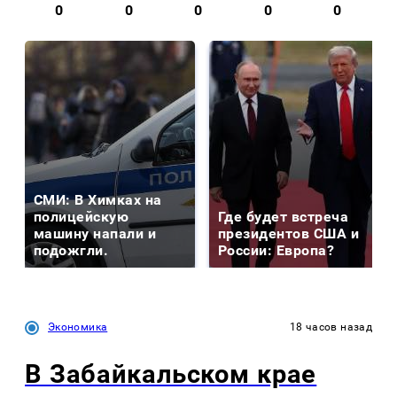
0
0
0
0
0
СМИ: В Химках на
полицейскую
Где будет встреча
машину напали и
президентов США и
подожгли.
России: Европа?
Экономика
18 часов назад
В Забайкальском крае