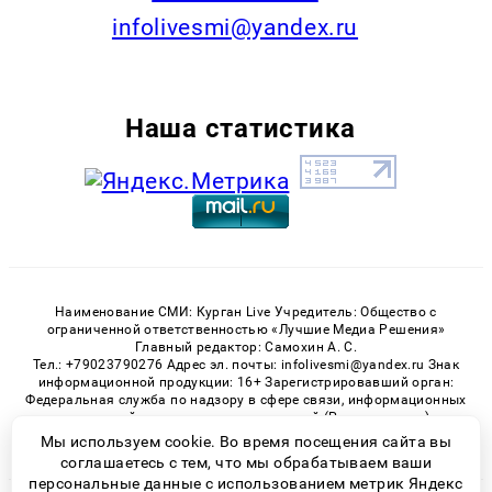
infolivesmi@yandex.ru
Наша статистика
Наименование СМИ: Курган Live Учредитель: Общество с
ограниченной ответственностью «Лучшие Медиа Решения»
Главный редактор: Самохин А. С.
Тел.: +79023790276 Адрес эл. почты: infolivesmi@yandex.ru Знак
информационной продукции: 16+ Зарегистрировавший орган:
Федеральная служба по надзору в сфере связи, информационных
технологий и массовых коммуникаций (Роскомнадзор)
Регистрационный номер СМИ ЭЛ № ФС 77 - 82535 от 21.01.2022
Мы используем cookie. Во время посещения сайта вы
соглашаетесь с тем, что мы обрабатываем ваши
персональные данные с использованием метрик Яндекс