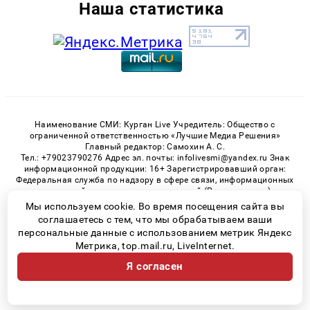
Наша статистика
Наименование СМИ: Курган Live Учредитель: Общество с
ограниченной ответственностью «Лучшие Медиа Решения»
Главный редактор: Самохин А. С.
Тел.: +79023790276 Адрес эл. почты: infolivesmi@yandex.ru Знак
информационной продукции: 16+ Зарегистрировавший орган:
Федеральная служба по надзору в сфере связи, информационных
технологий и массовых коммуникаций (Роскомнадзор)
Регистрационный номер СМИ ЭЛ № ФС 77 - 82535 от 21.01.2022
Мы используем cookie. Во время посещения сайта вы
соглашаетесь с тем, что мы обрабатываем ваши
персональные данные с использованием метрик Яндекс
Метрика, top.mail.ru, LiveInternet.
© 2026 «Kurgan-Live» | Все права защищены
Я согласен
Возрастная категория сайта 16+
Политика конфиденциальности