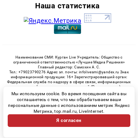
Наша статистика
Наименование СМИ: Курган Live Учредитель: Общество с
ограниченной ответственностью «Лучшие Медиа Решения»
Главный редактор: Самохин А. С.
Тел.: +79023790276 Адрес эл. почты: infolivesmi@yandex.ru Знак
информационной продукции: 16+ Зарегистрировавший орган:
Федеральная служба по надзору в сфере связи, информационных
технологий и массовых коммуникаций (Роскомнадзор)
Регистрационный номер СМИ ЭЛ № ФС 77 - 82535 от 21.01.2022
Мы используем cookie. Во время посещения сайта вы
соглашаетесь с тем, что мы обрабатываем ваши
персональные данные с использованием метрик Яндекс
Метрика, top.mail.ru, LiveInternet.
© 2026 «Kurgan-Live» | Все права защищены
Я согласен
Возрастная категория сайта 16+
Политика конфиденциальности