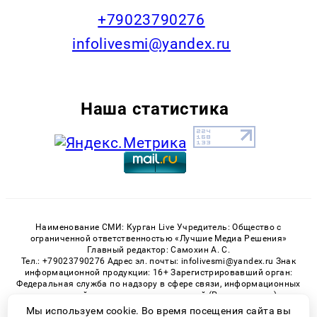
+79023790276
infolivesmi@yandex.ru
Наша статистика
Наименование СМИ: Курган Live Учредитель: Общество с
ограниченной ответственностью «Лучшие Медиа Решения»
Главный редактор: Самохин А. С.
Тел.: +79023790276 Адрес эл. почты: infolivesmi@yandex.ru Знак
информационной продукции: 16+ Зарегистрировавший орган:
Федеральная служба по надзору в сфере связи, информационных
технологий и массовых коммуникаций (Роскомнадзор)
Регистрационный номер СМИ ЭЛ № ФС 77 - 82535 от 21.01.2022
Мы используем cookie. Во время посещения сайта вы