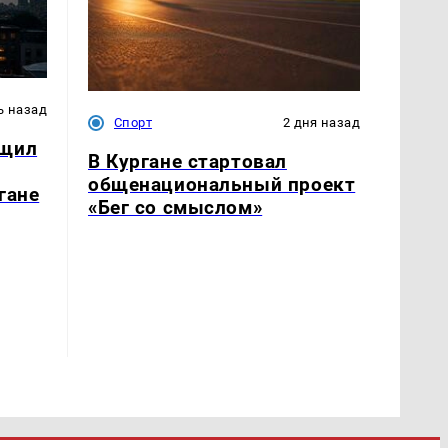
ь назад
Спорт
2 дня назад
бщил
В Кургане стартовал
общенациональный проект
гане
«Бег со смыслом»