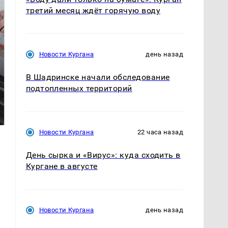
третий месяц ждёт горячую воду
Новости Кургана
день назад
В Шадринске начали обследование
подтопленных территорий
Не ешьте эту
В ОАЭ произошло
готовую еду из
жестокое убийство
магазина: список
криптомиллионера
Новости Кургана
22 часа назад
День сырка и «Вирус»: куда сходить в
Кургане в августе
Новости Кургана
день назад