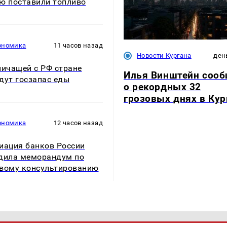
ю поставили топливо
ономика
11 часов назад
Новости Кургана
ден
ничащей с РФ стране
Илья Винштейн соо
дут госзапас еды
о рекордных 32
грозовых днях в Кур
ономика
12 часов назад
иация банков России
дила меморандум по
вому консультированию