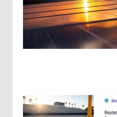
Эк
Reute