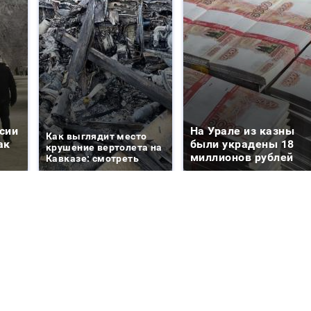
сии
На Урале из казны
Как выглядит место
ак
были украдены 18
крушение вертолета на
миллионов рублей
Кавказе: смотреть