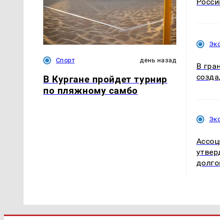
Росси
Эк
Спорт
день назад
В гра
созда
В Кургане пройдет турнир
по пляжному самбо
Эк
Ассоц
утвер
долго