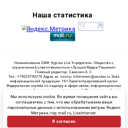
Наша статистика
Наименование СМИ: Курган Live Учредитель: Общество с
ограниченной ответственностью «Лучшие Медиа Решения»
Главный редактор: Самохин А. С.
Тел.: +79023790276 Адрес эл. почты: infolivesmi@yandex.ru Знак
информационной продукции: 16+ Зарегистрировавший орган:
Федеральная служба по надзору в сфере связи, информационных
технологий и массовых коммуникаций (Роскомнадзор)
Регистрационный номер СМИ ЭЛ № ФС 77 - 82535 от 21.01.2022
Мы используем cookie. Во время посещения сайта вы
соглашаетесь с тем, что мы обрабатываем ваши
персональные данные с использованием метрик Яндекс
Метрика, top.mail.ru, LiveInternet.
© 2026 «Kurgan-Live» | Все права защищены
Я согласен
Возрастная категория сайта 16+