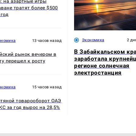
: на азартные игры
ване тратят более $500
 год
Экономика
2 дн
ономика
13 часов назад
В Забайкальском кр
йский рынок вечером в
заработала крупней
ту перешел к росту
регионе солнечная
электростанция
ономика
15 часов назад
тяной товарооборот ОАЭ
КС за год вырос на 28,5%