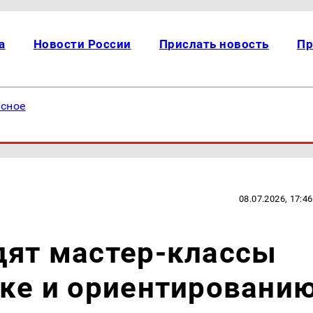
а
Новости России
Прислать новость
Пр
есное
08.07.2026, 17:46
дят мастер-классы
ике и ориентировани