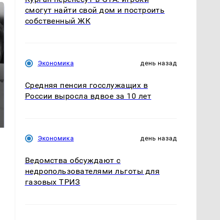
смогут найти свой дом и построить
собственный ЖК
Экономика
день назад
Средняя пенсия госслужащих в
России выросла вдвое за 10 лет
Таких событий не
Все новости по
было с 1945: чего
падению вертолета на
ждать всем нам?
Кавказе: читать здесь
Экономика
день назад
Ведомства обсуждают с
недропользователями льготы для
газовых ТРИЗ