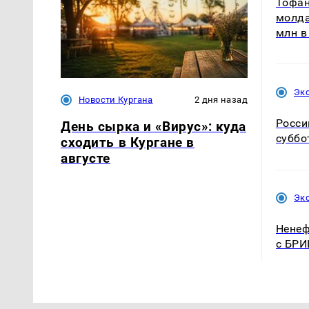
Тофан
молда
млн в
Эк
Новости Кургана
2 дня назад
Росси
День сырка и «Вирус»: куда
суббо
сходить в Кургане в
августе
Эк
Ненеф
с БРИ