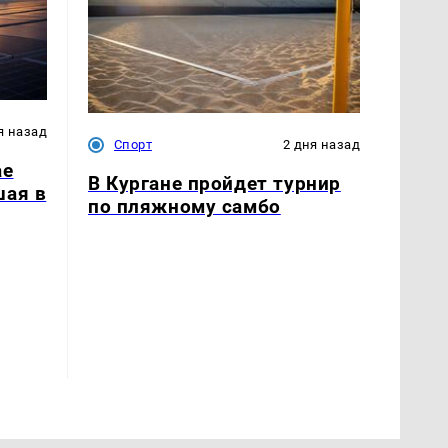
я назад
Спорт
2 дня назад
ае
В Кургане пройдет турнир
шая в
по пляжному самбо