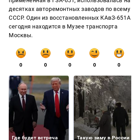
применённая в ГЗА-651, использовалась на
десятках авторемонтных заводов по всему
СССР. Один из восстановленных КАвЗ-651А
сегодня находится в Музее транспорта
Москвы.
0
0
0
0
0
Где будет встреча
Такую зиму в России