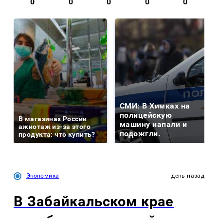
0
0
0
0
0
СМИ: В Химках на
полицейскую
В магазинах России
машину напали и
ажиотаж из-за этого
подожгли.
продукта: что купить?
Экономика
день назад
В Забайкальском крае