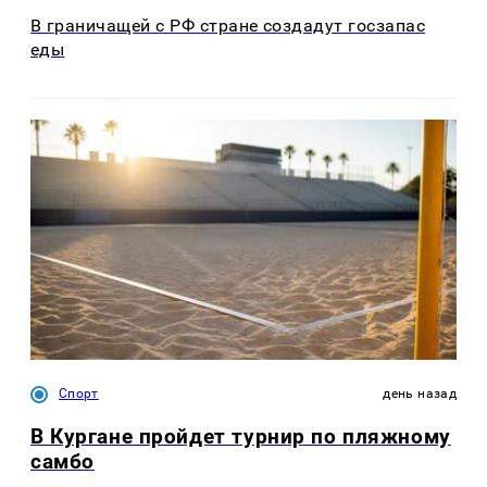
В граничащей с РФ стране создадут госзапас
еды
Спорт
день назад
В Кургане пройдет турнир по пляжному
самбо