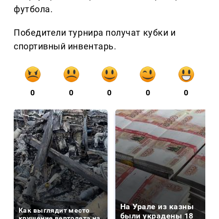
футбола.
Победители турнира получат кубки и
спортивный инвентарь.
0
0
0
0
0
На Урале из казны
Как выглядит место
были украдены 18
крушение вертолета на