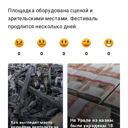
Площадка оборудована сценой и
зрительскими местами. Фестиваль
продлится несколько дней.
0
0
0
0
0
На Урале из казны
Как выглядит место
были украдены 18
крушение вертолета на