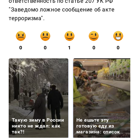
ответственность по статье 207 УК РФ
"Заведомо ложное сообщение об акте
терроризма".
0
0
1
0
0
Такую зиму в России
Не ешьте эту
никто не ждал: как
готовую еду из
так?!
магазина: список