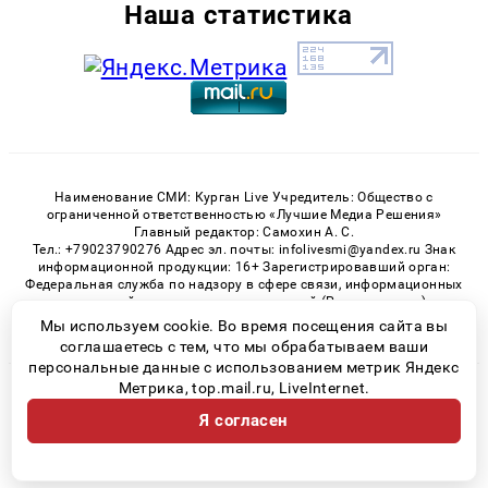
Наша статистика
Наименование СМИ: Курган Live Учредитель: Общество с
ограниченной ответственностью «Лучшие Медиа Решения»
Главный редактор: Самохин А. С.
Тел.: +79023790276 Адрес эл. почты: infolivesmi@yandex.ru Знак
информационной продукции: 16+ Зарегистрировавший орган:
Федеральная служба по надзору в сфере связи, информационных
технологий и массовых коммуникаций (Роскомнадзор)
Регистрационный номер СМИ ЭЛ № ФС 77 - 82535 от 21.01.2022
Мы используем cookie. Во время посещения сайта вы
соглашаетесь с тем, что мы обрабатываем ваши
персональные данные с использованием метрик Яндекс
Метрика, top.mail.ru, LiveInternet.
© 2026 «Kurgan-Live» | Все права защищены
Я согласен
Возрастная категория сайта 16+
Политика конфиденциальности