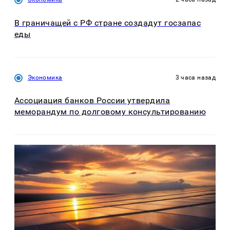
В граничащей с РФ стране создадут госзапас
еды
Экономика
3 часа назад
Ассоциация банков России утвердила
меморандум по долговому консультированию