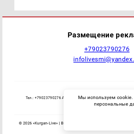
Размещение рек
+79023790276
infolivesmi@yandex
Наименование СМИ: Курган Live Учред
Мы используем cookie.
Тел.: +79023790276 Адрес эл. почты: infolivesmi@yandex
технологий и массовы
персональные дан
© 2026 «Kurgan-Live» | Все права защищены