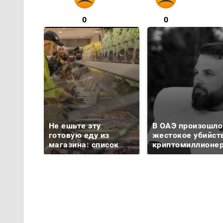
0
0
Не ешьте эту
В ОАЭ произошло
готовую еду из
жестокое убийст
магазина: список
криптомиллионе