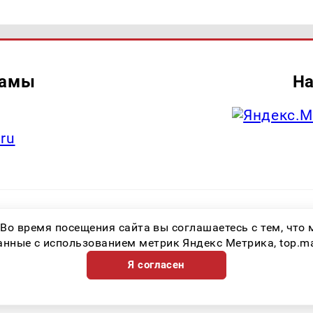
ламы
На
.ru
итель: Общество с ограниченной ответственностью «Лучшие Медиа Реше
 Во время посещения сайта вы соглашаетесь с тем, чт
.ru Знак информационной продукции: 16+ Зарегистрировавший орган: Феде
х коммуникаций (Роскомнадзор) Регистрационный номер СМИ ЭЛ № ФС 77 
ные с использованием метрик Яндекс Метрика, top.mail.
Я согласен
Возрастная категория сайта 16+