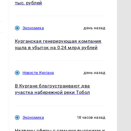
тыс. рублей
Экономика
день назад
Курганская генерирующая компания
к
ушла в убыток на 0,24 млрд рублей
Новости Кургана
день назад
В Кургане благоустраивают два
участка набережной реки Тобол
Экономика
18 часов назад
Названы сферы с самыми высокими и