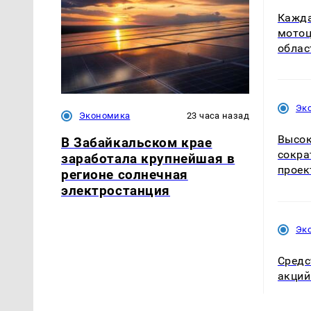
Кажда
мотоц
облас
Эк
Экономика
23 часа назад
Высок
В Забайкальском крае
сокра
заработала крупнейшая в
проек
регионе солнечная
электростанция
Эк
Средс
акций