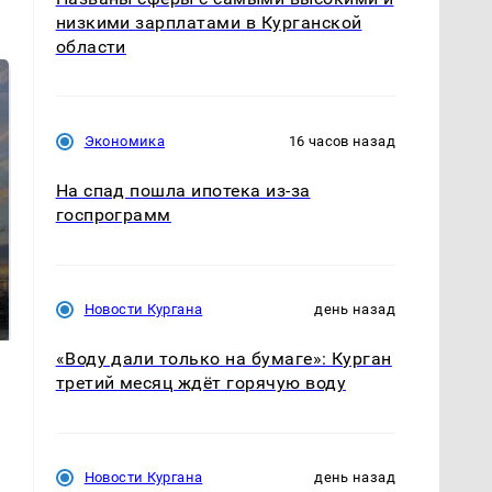
низкими зарплатами в Курганской
области
Экономика
16 часов назад
На спад пошла ипотека из-за
госпрограмм
СМИ: В Химках на
полицейскую
В магазинах России
машину напали и
ажиотаж из-за этого
Новости Кургана
день назад
подожгли.
продукта: что купить?
«Воду дали только на бумаге»: Курган
третий месяц ждёт горячую воду
Новости Кургана
день назад