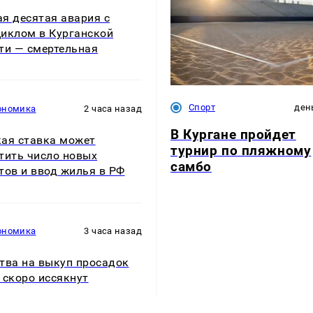
я десятая авария с
иклом в Курганской
ти — смертельная
Спорт
ден
ономика
2 часа назад
В Кургане пройдет
ая ставка может
турнир по пляжному
тить число новых
самбо
тов и ввод жилья в РФ
ономика
3 часа назад
тва на выкуп просадок
 скоро иссякнут