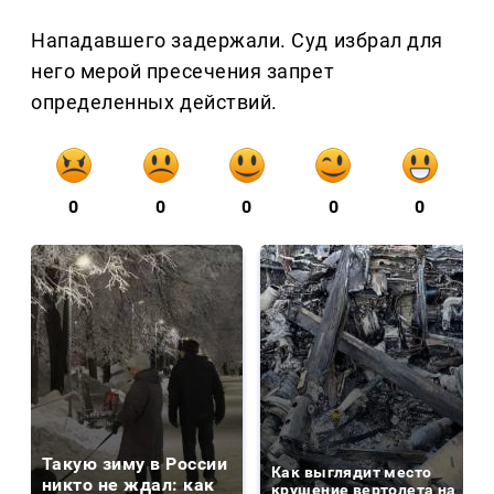
Нападавшего задержали. Суд избрал для
него мерой пресечения запрет
определенных действий.
0
0
0
0
0
Такую зиму в России
Как выглядит место
никто не ждал: как
крушение вертолета на