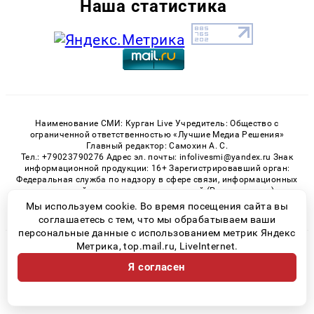
Наша статистика
Наименование СМИ: Курган Live Учредитель: Общество с
ограниченной ответственностью «Лучшие Медиа Решения»
Главный редактор: Самохин А. С.
Тел.: +79023790276 Адрес эл. почты: infolivesmi@yandex.ru Знак
информационной продукции: 16+ Зарегистрировавший орган:
Федеральная служба по надзору в сфере связи, информационных
технологий и массовых коммуникаций (Роскомнадзор)
Регистрационный номер СМИ ЭЛ № ФС 77 - 82535 от 21.01.2022
Мы используем cookie. Во время посещения сайта вы
соглашаетесь с тем, что мы обрабатываем ваши
персональные данные с использованием метрик Яндекс
Метрика, top.mail.ru, LiveInternet.
© 2026 «Kurgan-Live» | Все права защищены
Я согласен
Возрастная категория сайта 16+
Политика конфиденциальности