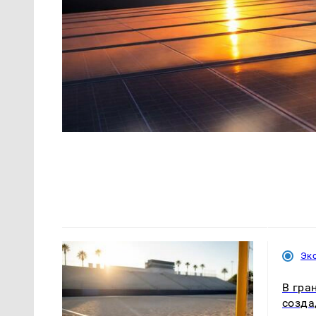
Эк
В гра
созда