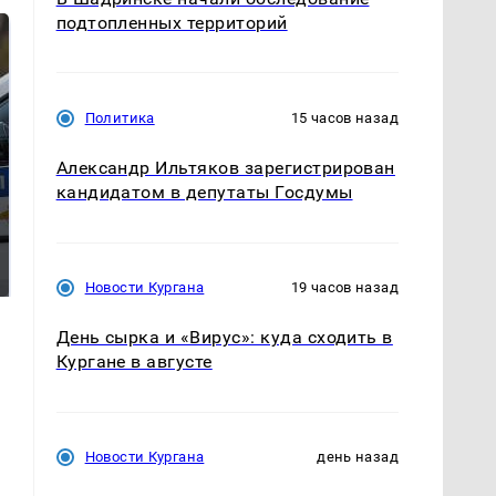
подтопленных территорий
Политика
15 часов назад
Александр Ильтяков зарегистрирован
кандидатом в депутаты Госдумы
Где будет встреча
Такую зиму в России
президентов США и
никто не ждал: как
России: Европа?
так?!
Новости Кургана
19 часов назад
День сырка и «Вирус»: куда сходить в
Кургане в августе
Новости Кургана
день назад