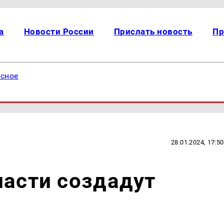
а
Новости России
Прислать новость
Пр
есное
28.01.2024, 17:50
ласти создадут