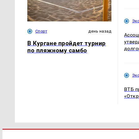
Эк
Спорт
день назад
Ассоц
утвер
В Кургане пройдет турнир
долго
по пляжному самбо
Эк
ВТБ п
«Откр