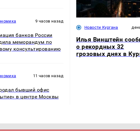
ономика
9 часов назад
Новости Кургана
ден
иация банков России
Илья Винштейн соо
дила меморандум по
о рекордных 32
вому консультированию
грозовых днях в Кур
ономика
11 часов назад
родал бывший офис
ытие» в центре Москвы