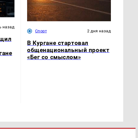
ь назад
Спорт
2 дня назад
бщил
В Кургане стартовал
общенациональный проект
гане
«Бег со смыслом»