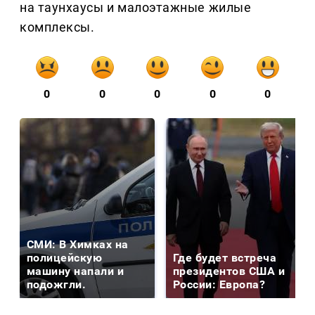
на таунхаусы и малоэтажные жилые
комплексы.
0
0
0
0
0
СМИ: В Химках на
полицейскую
Где будет встреча
машину напали и
президентов США и
подожгли.
России: Европа?