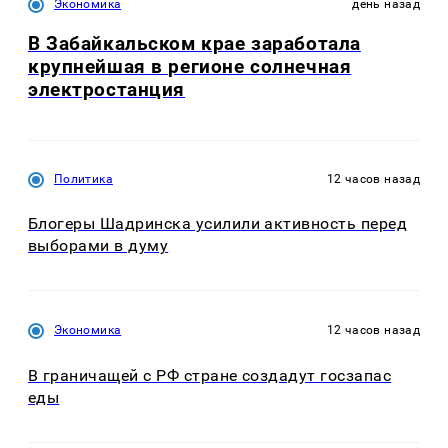
Экономика
день назад
В Забайкальском крае заработала
крупнейшая в регионе солнечная
электростанция
Политика
12 часов назад
Блогеры Шадринска усилили активность перед
выборами в думу
Экономика
12 часов назад
В граничащей с РФ стране создадут госзапас
еды